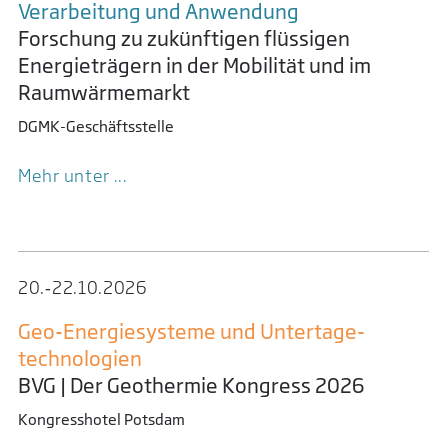
Industrie und Wissenschaft zusammengestellt,
Verarbeitung und Anwendung
die dieser Frage nachgehen werden.
Forschung zu zukünftigen flüssigen
Energieträgern in der Mobilität und im
Raumwärmemarkt
DGMK-Geschäftsstelle
Mehr unter ...
15.‑16.​11.​2018
DGMK
ÖGEW/DGMK Herbsttagung “Megatrend
20.‑22.​10.​2026
Digitalisierung”
Geo-Energiesysteme und Untertage­
Wirtschaftskammer Wien
technologien
Das Thema Digitalisierung wird bei der
BVG | Der Geothermie Kongress 2026
ÖGEW/DGMK Herbsttagung 2018 im Mittelpunkt
Kongresshotel Potsdam
stehen. Referenten aus Wissenschaft und