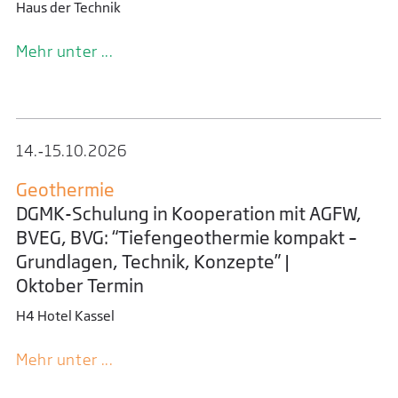
Haus der Technik
08.‑09.​11.​2018
Mehr unter ...
Geo-Energiesysteme und Untertage­
technologien
EAGE/IGA/DGMK Joint Workshop on Deep
Geothermal Energy
14.‑15.​10.​2026
Hilton Strasbourg
Geothermie
DGMK-Schulung in Kooperation mit AGFW,
EAGE, IGA und DGMK sehen die Chancen des
Energiewandels, insbesondere in den Bereichen
BVEG, BVG: “Tiefengeothermie kompakt –
Geothermie, Geochemie und Nachhaltigkeit. Wir
Grundlagen, Technik, Konzepte” |
haben es uns zur Aufgabe gemacht, unseren
Mehr unter ...
Oktober Termin
Mitglieder eine Plattform für Industrie und
H4 Hotel Kassel
Wissenschaft zu bieten, um interdisziplinär
Erfahrungen und Wissen auszutauschen.
Mehr unter ...