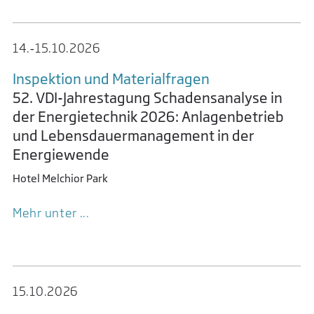
14.‑15.​10.​2026
Inspektion und Material­fragen
08.11.­2018
52. VDI-Jahrestagung Schadensanalyse in
der Energietechnik 2026: Anlagenbetrieb
DGMK
und Lebensdauermanagement in der
9. Energiekolloquium: Perspektiven für das
Energiewende
Energiesystem der Zukunft
Hotel Melchior Park
DECHEMA-Haus Frankfurt
Mehr unter ...
Das 9. Energiekolloquium stellt die Frage nach
globalen Strategien für die umsetzung der
Energiewende. Wie wird die Zukunft des
globalen Energiesystems aussehen? Die
Mehr unter ...
Veranstalter haben ein hochkarätiges
15.10.­2026
Vortragsprogramm von Expertenvorträgen aus