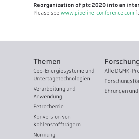
Reorganization of ptc 2020 into an inte
Please see
www.pipeline-conference.com
fo
Themen
Forschun
Geo-Energiesysteme und
Alle DGMK-Pr
Untertage­technologien
Forschungsfö
Verarbeitung und
Ehrungen und 
Anwendung
Petrochemie
Konversion von
Kohlenstoffträgern
Normung