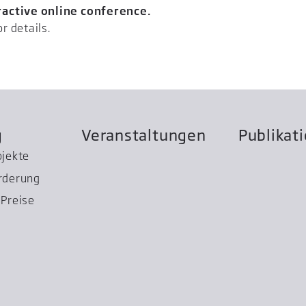
ractive online conference.
r details.
g
Veranstaltungen
Publikat
ojekte
rderung
Preise