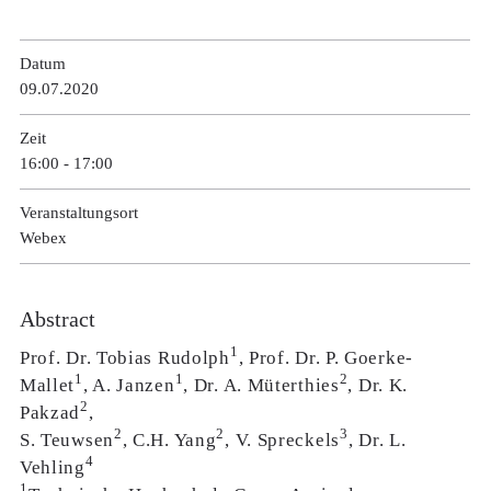
Datum
09.07.­2020
Zeit
16:00 - 17:00
Veranstaltungsort
Webex
Abstract
1
Prof. Dr. Tobias Rudolph
, Prof. Dr. P. Goerke-
1
1
2
Mallet
, A. Janzen
, Dr. A. Müterthies
, Dr. K.
2
Pakzad
,
2
2
3
S. Teuwsen
, C.H. Yang
, V. Spreckels
, Dr. L.
4
Vehling
1