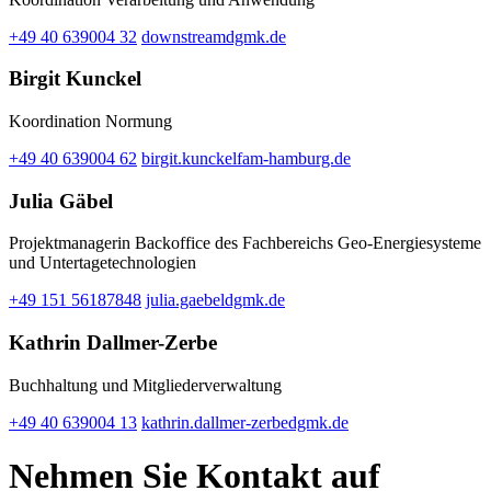
+49 40 639004 32
downstream
dgmk.de
Birgit Kunckel
Koordination Normung
+49 40 639004 62
birgit.kunckel
fam-hamburg.de
Julia Gäbel
Projektmanagerin Backoffice des Fachbereichs Geo-Energiesysteme
und Untertagetechnologien
+49 151 56187848
julia.gaebel
dgmk.de
Kathrin Dallmer-Zerbe
Buchhaltung und Mitgliederverwaltung
+49 40 639004 13
kathrin.dallmer-zerbe
dgmk.de
Nehmen Sie Kontakt auf