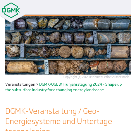
Copyright (c) 2023 Mehmet Cetin/Shutterstock.
Veranstaltungen
>
DGMK/ÖGEW Frühjahrstagung 2024 – Shape up
the subsurface industry for a changing energy landscape
DGMK-Veranstaltung / Geo-
Energiesysteme und Untertage­