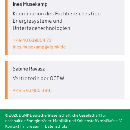
Ines Musekamp
Koordination des Fachbereiches Geo-
Energiesysteme und
Untertagetechnologien
+49 40 639004 71
ines.musekamp
dgmk.de
Sabine Ravasz
Vertreterin der ÖGEW
+43 5 90 900 4891
© 2026 DGMK Deutsche Wissenschaftliche Gesellschaft für
nachhaltige Energieträger, Mobilität und Kohlenstoffkreisläufe e. V.
Kontakt
Impressum
Datenschutz