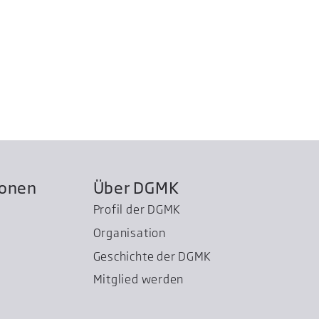
ionen
Über DGMK
Profil der DGMK
Organisation
Geschichte der DGMK
Mitglied werden