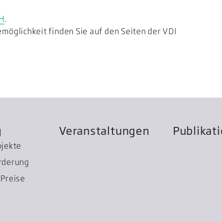
H
.
öglichkeit finden Sie auf den Seiten der VDI
g
Veranstaltungen
Publikat
ojekte
rderung
Preise