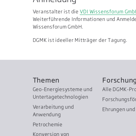
Veranstalter ist die
VDI Wissensforum Gmb
Weiterführende Informationen und Anmeldem
Wissensforum GmbH.
DGMK ist ideeller Mitträger der Tagung.
Themen
Forschun
Geo-Energiesysteme und
Alle DGMK-Pr
Untertage­technologien
Forschungsfö
Verarbeitung und
Ehrungen und 
Anwendung
Petrochemie
Konversion von