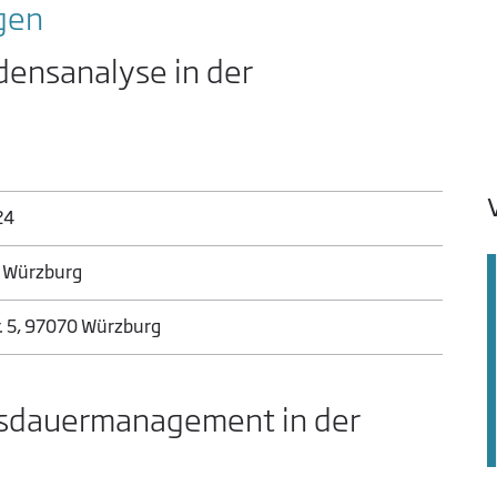
agen
densanalyse in der
24
l Würzburg
r. 5, 97070 Würzburg
sdauermanagement in der