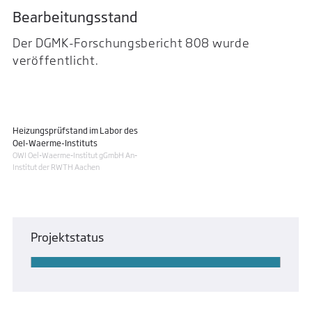
Bearbeitungsstand
Der DGMK-Forschungsbericht 808 wurde
veröffentlicht.
Heizungsprüfstand im Labor des
Oel-Waerme-Instituts
OWI Oel-Waerme-Institut gGmbH An-
Institut der RWTH Aachen
Projektstatus