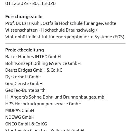
01.12.2023 - 30.11.2026
Forschungsstelle
Prof. Dr. Lars Kühl, Ostfalia Hochschule für angewandte
Wissenschaften - Hochschule Braunschweig /
WolfenbüttelInstitut für energieoptimierte Systeme (EOS)
Projektbegleitung
Baker Hughes INTEQ GmbH
BohrKonzept Drilling &Service GmbH
Deutz Erdgas GmbH & Co.KG
Dyckerhoff GmbH
GeoDienste GmbH
GeoTec-Buntebarth
H. Angers's Söhne Bohr-und Brunnenbauges. mbH
HPS Hochdruckpumpenservice GmbH
MIOPAS GmbH
NDEWG GmbH
ONEO GmbH & Co KG
Stadtwerke Clausthal-Zellerfeld GmbH