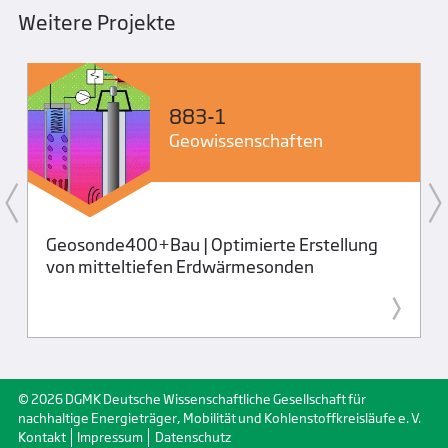
Weitere Projekte
883-1
Geo­wissenschaften
Geosonde400+Bau | Optimierte Erstellung
von mitteltiefen Erdwärmesonden
© 2026 DGMK Deutsche Wissenschaftliche Gesellschaft für
nachhaltige Energieträger, Mobilität und Kohlenstoffkreisläufe e. V.
Kontakt
Impressum
Datenschutz