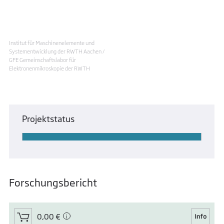
Institut für Maschinenelemente und
Systementwicklung der RWTH Aachen /
GFE Gemeinschaftslabor für
Elektronenmikroskopie der RWTH
Projektstatus
Forschungsbericht
0,00 €