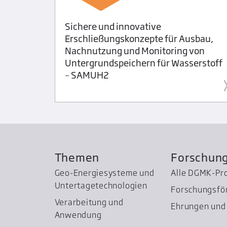
Sichere und innovative
Erschließungskonzepte für Ausbau,
Nachnutzung und Monitoring von
Untergrundspeichern für Wasserstoff
– SAMUH2
Themen
Forschun
Geo-Energiesysteme und
Alle DGMK-Pr
Untertage­technologien
Forschungsfö
Verarbeitung und
Ehrungen und 
Anwendung