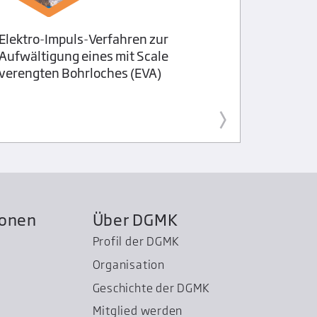
Untersu
Elektro-Impuls-Verfahren zur
maßgesc
Aufwältigung eines mit Scale
H2-Anw
verengten Bohrloches (EVA)
ionen
Über DGMK
Profil der DGMK
Organisation
Geschichte der DGMK
Mitglied werden