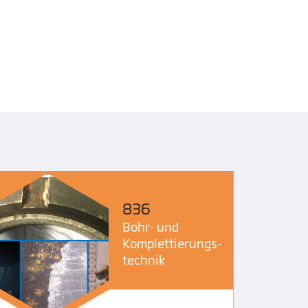
836
Bohr- und
Komplettierungs­
technik