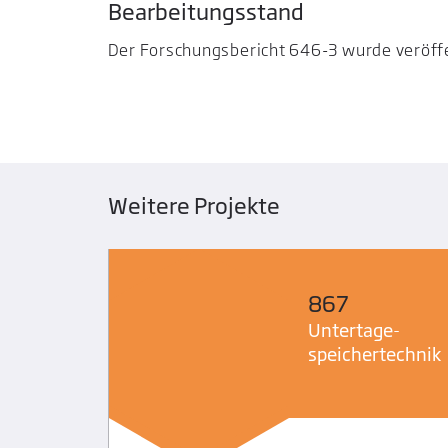
Bearbeitungsstand
Der Forschungsbericht 646-3 wurde veröffe
Weitere Projekte
867
icherheit
Untertage­
speicher­technik