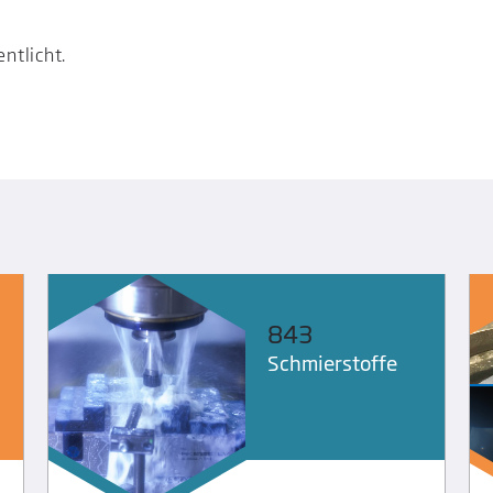
ntlicht.
843
Schmier­stoffe