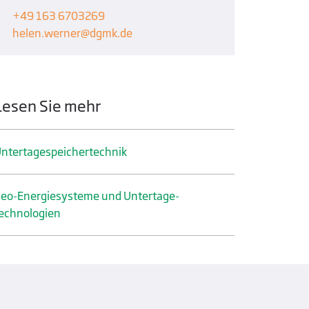
+49 163 6703269
helen.werner
dgmk.de
Lesen Sie mehr
ntertage­speicher­technik
eo-Energiesysteme und Untertage­
echnologien