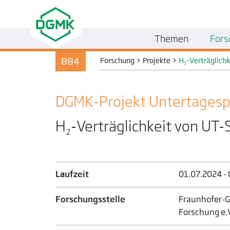
Themen
Fors
884
Forschung
>
Projekte
>
H₂-Verträglich
DGMK-Projekt Untertage­sp
H₂-Verträglichkeit von UT-
Laufzeit
01.07.2024 -
Forschungsstelle
Fraunhofer-G
Forschung e.V