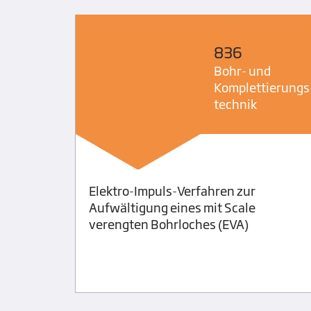
836
stoffe
Bohr- und
Komplettierungs
technik
Elektro-Impuls-Verfahren zur
 für
Aufwältigung eines mit Scale
verengten Bohrloches (EVA)