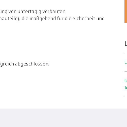
gnung von untertägig verbauten
auteile), die maßgebend für die Sicherheit und
U
greich abgeschlossen.
G
t