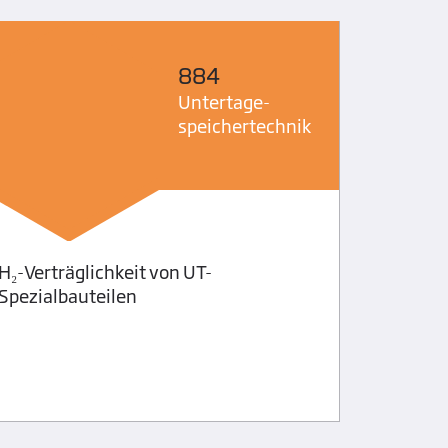
884
Untertage­
speicher­technik
H₂-Verträglichkeit von UT-
Zulässi
Spezialbauteilen
Bodenve
Bereich