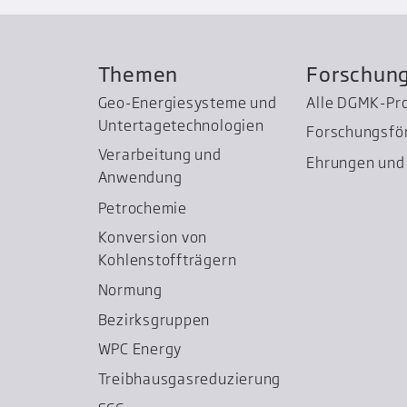
Themen
Forschun
Geo-Energiesysteme und
Alle DGMK-Pr
Untertage­technologien
Forschungsfö
Verarbeitung und
Ehrungen und 
Anwendung
Petrochemie
Konversion von
Kohlenstoffträgern
Normung
Bezirksgruppen
WPC Energy
Treibhausgas­reduzierung