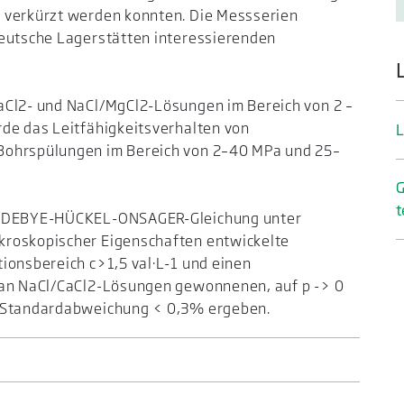
 verkürzt werden konnten. Die Messserien
deutsche Lagerstätten interessierenden
aCl2- und NaCl/MgCl2-Lösungen im Bereich von 2 –
rde das Leitfähigkeitsverhalten von
L
Bohrspülungen im Bereich von 2–40 MPa und 25–
G
t
er DEBYE-HÜCKEL-ONSAGER-Gleichung unter
kroskopischer Eigenschaften entwickelte
ionsbereich c>1,5 val·L-1 und einen
 an NaCl/CaCl2-Lösungen gewonnenen, auf p -> 0
e Standardabweichung < 0,3% ergeben.