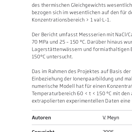
des thermischen Gleichgewichts wesentlich
bezogen sich im wesentlichen auf den für 
Konzentrationsbereich > 1 val·L-1.
Der Bericht umfasst Messserien mit NaCl/C
70 MPa und 25 – 150 °C. Darüber hinaus wu
Lagerstättenwässern und formiathaltigen 
150°C untersucht.
Das im Rahmen des Projektes auf Basis d
Einbeziehung der Ionenpaarbildung und ma
numerische Modell hat für einen Konzentrat
Temperaturbereich 60 < t < 150 °C mit den
extrapolierten experimentellen Daten ein
Autoren
V. Meyn
Copyright
2005