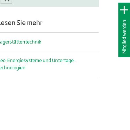
Lesen Sie mehr
Mitglied werden
ager­stätten­technik
eo-Energiesysteme und Untertage­
echnologien