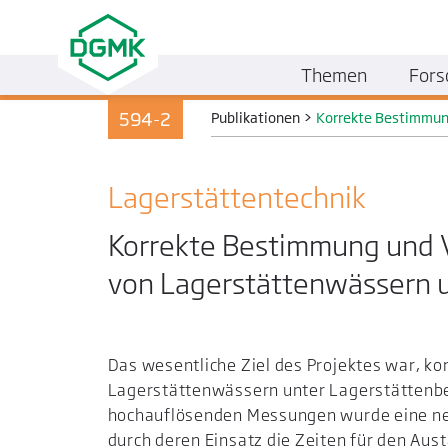
Themen
Fors
594-2
Publikationen
>
Korrekte Bestimmung
Lager­stätten­technik
Korrekte Bestimmung und V
von Lagerstättenwässern u
Das wesentliche Ziel des Projektes war, ko
Lagerstättenwässern unter Lagerstättenbe
hochauflösenden Messungen wurde eine ne
durch deren Einsatz die Zeiten für den Aus