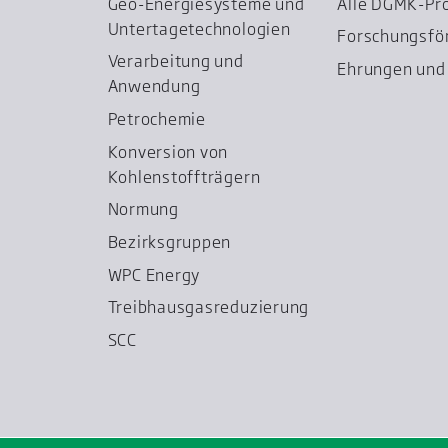
Geo-Energiesysteme und
Alle DGMK-Pr
Untertage­technologien
Forschungsfö
Verarbeitung und
Ehrungen und 
Anwendung
Petrochemie
Konversion von
Kohlenstoffträgern
Normung
Bezirksgruppen
WPC Energy
Treibhausgas­reduzierung
SCC