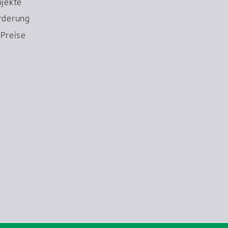
ojekte
rderung
Preise