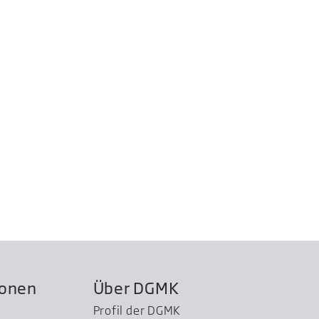
ionen
Über DGMK
Profil der DGMK