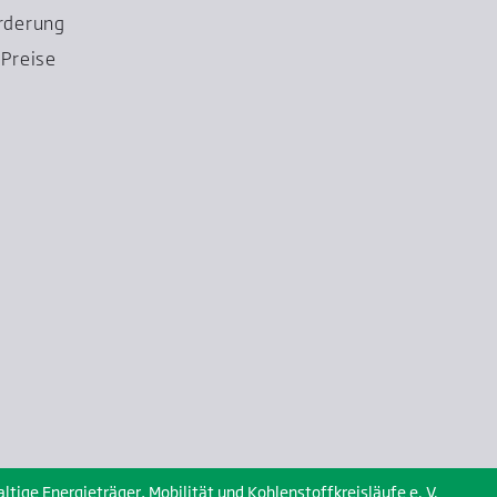
rderung
Preise
ige Energieträger, Mobilität und Kohlenstoffkreisläufe e. V.