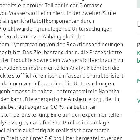
ereits ein großer Teil der in der Biomasse
n Wasserstoff eliminiert. In der zweiten Stufe
atzfähigen Kraftstoffkomponenten durch
m Projekt wurden grundlegende Untersuchungen
ufen als auch zur Abhängigkeit der
 dem Hydrotreating von den Reaktionsbedingungen
P
geführt. Das Ziel bestand darin, die Prozesskette
K
t der Produkte sowie dem Wasserstoffverbrauch zu
b
ethoden der instrumentellen Analytik konnten die
kte stofflich/chemisch umfassend charakterisiert
M
eaktionen vertieft werden. Die Untersuchungen
Algenbiomasse in nahezu heteroatomfreie Naphtha-
rden kann. Die energetische Ausbeute bzgl. der in
V
e beträgt sogar ca. 60 %, selbst unter
stoffbereitstellung. Eine auf den experimentellen
lyse zeigte, dass für eine Produktionsanlage
bei einem zukünftig als realistisch erachteten
m Preis von unter 2 € pro Liter hergestellt werden