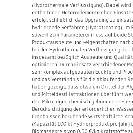
(Hydrothermale Verflüssigung). Dabei wird b
enthaltenen Heteroelemente ohne Einsatz vo
erfolgt schließlich das Upgrading zu eins
hydrierende Verfahren (Hydrotreating). I
sowohl zum Parametereinfluss auf beide St
Produktausbeute und -eigenschaften nach
bei der Hydrothermalen Verflüssigung durch
insgesamt bezüglich Ausbeute und Qualitä
optimieren. Durch Einsatz verschiedener M
sehr komplex aufgebauten Edukte und Produ
und das Verständnis für die ablaufenden R
haben gezeigt, dass etwa ein Drittel der 
und Mitteldestillatfraktionen überführt we
den Mikroalgen chemisch gebundenen Energi
Berücksichtigung der erforderlichen Wasser
Ergebnissen beruhende wirtschaftliche Ana
(Kapazität 100 kt Hydrierprodukt pro Jahr) 
Biomassepreis von 0,30 €/kg Kraftstoffe zu