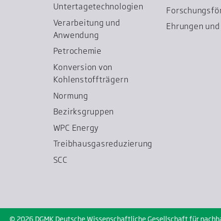
Untertage­technologien
Forschungsfö
Verarbeitung und
Ehrungen und 
Anwendung
Petrochemie
Konversion von
Kohlenstoffträgern
Normung
Bezirksgruppen
WPC Energy
Treibhausgas­reduzierung
SCC
© 2026 DGMK Deutsche Wissenschaftliche Gesellschaft für nachhalt