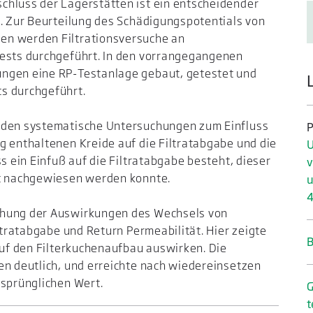
chluss der Lagerstätten ist ein entscheidender
g. Zur Beurteilung des Schädigungspotentials von
en werden Filtrationsversuche an
Tests durchgeführt. In den vorrangegangenen
ungen eine RP-Testanlage gebaut, getestet und
s durchgeführt.
urden systematische Untersuchungen zum Einfluss
P
g enthaltenen Kreide auf die Filtratabgabe und die
U
ss ein Einfuß auf die Filtratabgabe besteht, dieser
v
ht nachgewiesen werden konnte.
u
4
chung der Auswirkungen des Wechsels von
iltratabgabe und Return Permeabilität. Hier zeigte
B
 auf den Filterkuchenaufbau auswirken. Die
en deutlich, und erreichte nach wiedereinsetzen
rsprünglichen Wert.
G
t