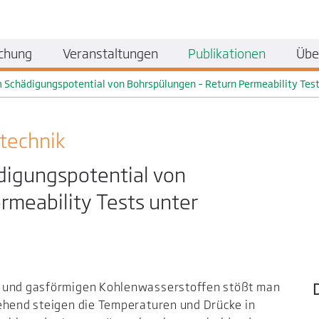
chung
Veranstaltungen
Publikationen
Übe
Schädigungspotential von Bohrspülungen – Return Permeability Tes
technik
igungspotential von
rmeability Tests unter
n und gasförmigen Kohlenwasserstoffen stößt man
gehend steigen die Temperaturen und Drücke in