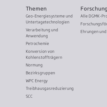
Themen
Forschun
Geo-Energiesysteme und
Alle DGMK-Pr
Untertage­technologien
Forschungsfö
Verarbeitung und
Ehrungen und 
Anwendung
Petrochemie
Konversion von
Kohlenstoffträgern
Normung
Bezirksgruppen
WPC Energy
Treibhausgas­reduzierung
SCC