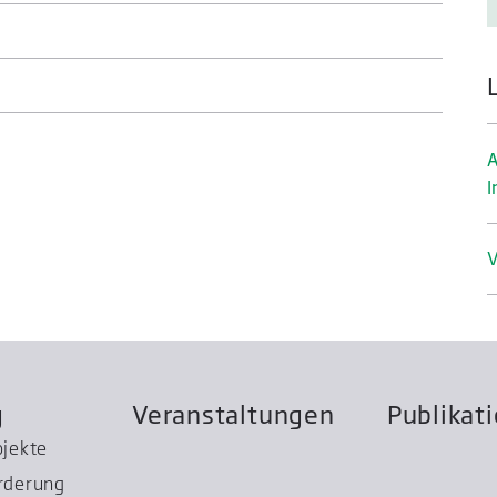
A
I
V
g
Veranstaltungen
Publikat
ojekte
rderung