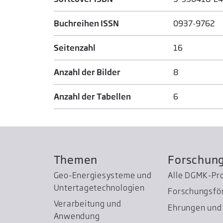
Buchreihen ISSN
0937-9762
Seitenzahl
16
Anzahl der Bilder
8
Anzahl der Tabellen
6
Themen
Forschun
Geo-Energiesysteme und
Alle DGMK-Pr
Untertage­technologien
Forschungsfö
Verarbeitung und
Ehrungen und 
Anwendung