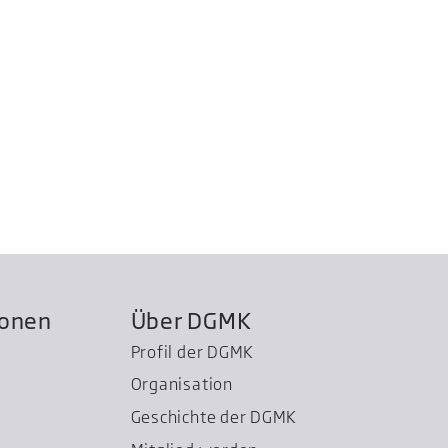
ionen
Über DGMK
Profil der DGMK
Organisation
Geschichte der DGMK