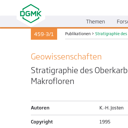
Themen
Fors
459-3/1
Publikationen
>
Stratigraphie de
Geo­wissenschaften
Stratigraphie des Oberkar
Makrofloren
Autoren
K.-H. Josten
Copyright
1995