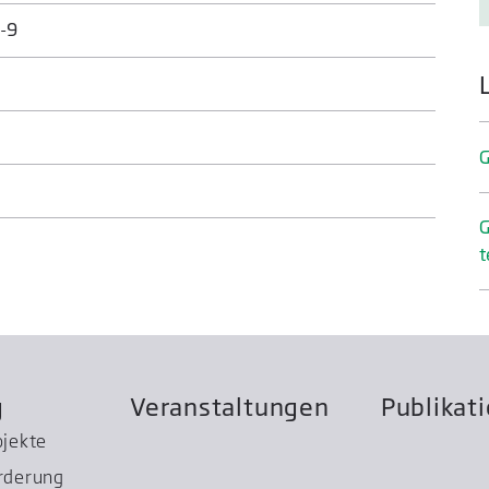
-9
G
G
t
g
Veranstaltungen
Publikat
ojekte
rderung