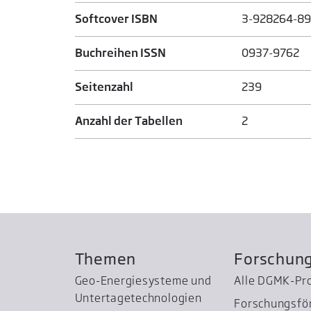
Softcover ISBN
3-928264-89
Buchreihen ISSN
0937-9762
Seitenzahl
239
Anzahl der Tabellen
2
Themen
Forschun
Geo-Energiesysteme und
Alle DGMK-Pr
Untertage­technologien
Forschungsfö