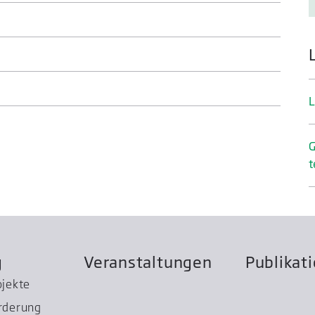
L
G
t
g
Veranstaltungen
Publikat
ojekte
rderung