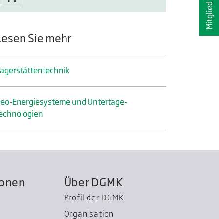
Mitglied werden
Lesen Sie mehr
ager­stätten­technik
eo-Energiesysteme und Untertage­
echnologien
ionen
Über DGMK
Profil der DGMK
Organisation