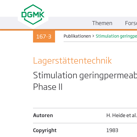
Themen
Fors
167-3
Publikationen
>
Stimulation geringpe
Lager­stätten­technik
Stimulation geringpermeabl
Phase II
Autoren
H. Heide et al
Copyright
1983