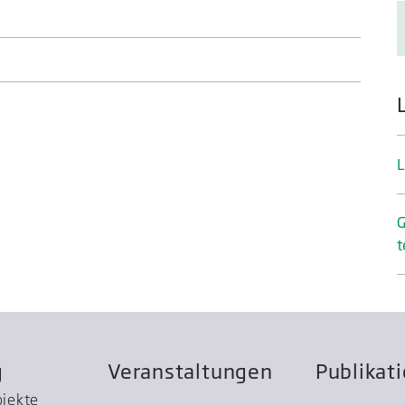
L
G
t
g
Veranstaltungen
Publikat
ojekte