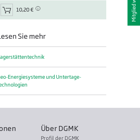
Mitglied werden
10,20 €
Lesen Sie mehr
ager­stätten­technik
eo-Energiesysteme und Untertage­
echnologien
ionen
Über DGMK
Profil der DGMK