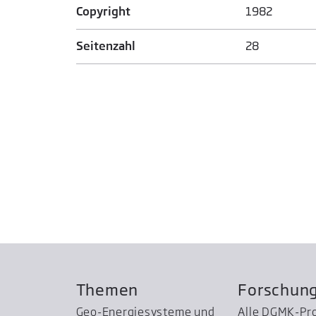
Copyright
1982
Seitenzahl
28
Themen
Forschun
Geo-Energiesysteme und
Alle DGMK-Pr