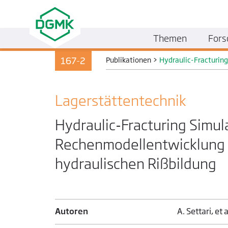
Themen
Fors
167-2
Publikationen
>
Hydraulic-Fracturin
Lager­stätten­technik
Hydraulic-Fracturing Simul
Rechenmodellentwicklung z
hydraulischen Rißbildung
Autoren
A. Settari, et a