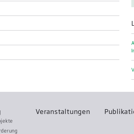
A
I
V
g
Veranstaltungen
Publikat
ojekte
rderung