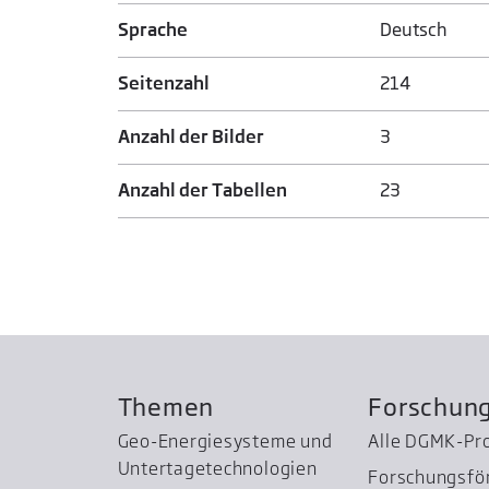
Sprache
Deutsch
Seitenzahl
214
Anzahl der Bilder
3
Anzahl der Tabellen
23
Themen
Forschun
Geo-Energiesysteme und
Alle DGMK-Pr
Untertage­technologien
Forschungsfö