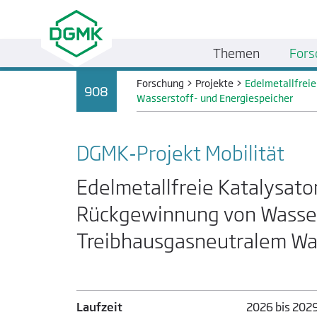
Themen
Fors
Forschung
>
Projekte
>
Edelmetallfrei
908
Wasserstoff- und Energiespeicher
DGMK-Projekt Mobilität
Edelmetallfreie Katalysato
Rückgewinnung von Wasser
Treibhausgasneutralem Was
Laufzeit
2026 bis 2029