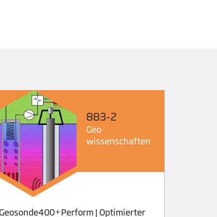
883-2
Geo­
wissenschaften
Geosonde400+Perform | Optimierter
Untersu