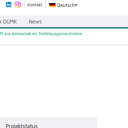
Kontakt
Deutsch
r DGMK
News
off aus Ammoniak als Treibhausgasneutralem
Projektstatus