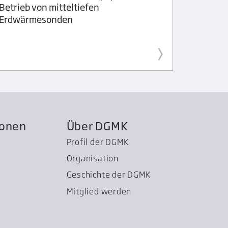
Betrieb von mitteltiefen
Ausfall
Erdwärmesonden
geschmi
Bedeutu
untersc
ionen
Über DGMK
Profil der DGMK
Organisation
Geschichte der DGMK
Mitglied werden