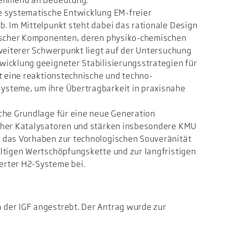
unehmend an Bedeutung.
e systematische Entwicklung EM-freier
. Im Mittelpunkt steht dabei das rationale Design
lischer Komponenten, deren physiko-chemischen
 weiterer Schwerpunkt liegt auf der Untersuchung
wicklung geeigneter Stabilisierungsstrategien für
gt eine reaktionstechnische und techno-
ysteme, um ihre Übertragbarkeit in praxisnahe
che Grundlage für eine neue Generation
cher Katalysatoren und stärken insbesondere KMU
 das Vorhaben zur technologischen Souveränität
ltigen Wertschöpfungskette und zur langfristigen
erter H2-Systeme bei.
der IGF angestrebt. Der Antrag wurde zur