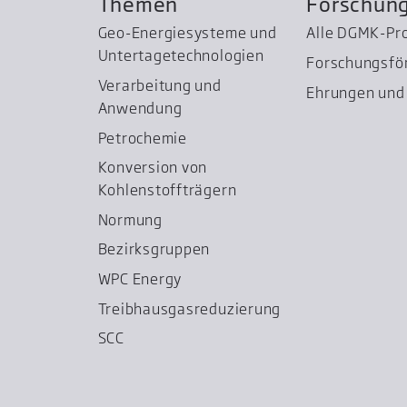
Themen
Forschun
Geo-Energiesysteme und
Alle DGMK-Pr
Untertage­technologien
Forschungsfö
Verarbeitung und
Ehrungen und 
Anwendung
Petrochemie
Konversion von
Kohlenstoffträgern
Normung
Bezirksgruppen
WPC Energy
Treibhausgas­reduzierung
SCC