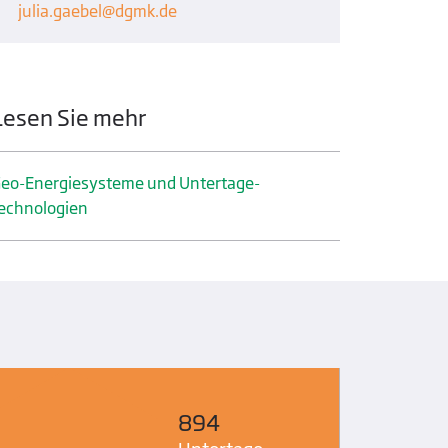
julia.gaebel
dgmk.de
Lesen Sie mehr
eo-Energiesysteme und Untertage­
echnologien
894