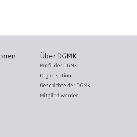
ionen
Über DGMK
Profil der DGMK
Organisation
Geschichte der DGMK
Mitglied werden