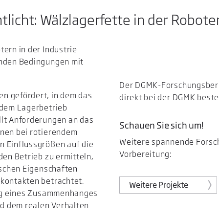
tlicht: Wälzlagerfette in der Robote
ern in der Industrie
enden Bedingungen mit
Der DGMK-Forschungsberic
n gefördert, in dem das
direkt bei der DGMK beste
endem Lagerbetrieb
llt Anforderungen an das
Schauen Sie sich um!
enen bei rotierendem
Weitere spannende Forsch
n Einflussgrößen auf die
Vorbereitung:
den Betrieb zu ermitteln,
gischen Eigenschaften
lkontakten betrachtet.
Weitere Projekte
rung eines Zusammenhanges
d dem realen Verhalten