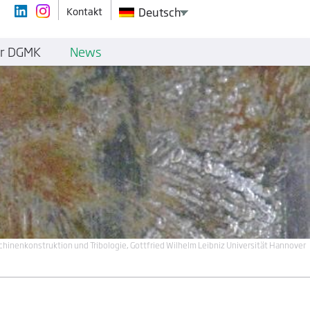
Kontakt
Deutsch
r DGMK
News
schinenkonstruktion und Tribologie, Gottfried Wilhelm Leibniz Universität Hannover