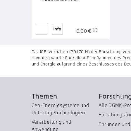
0,00 €
Das IGF-Vorhaben (20170 N) der Forschungsverei
Hamburg wurde über die AiF im Rahmen des Prog
und Energie aufgrund eines Beschlusses des De
Themen
Forschun
Geo-Energiesysteme und
Alle DGMK-Pr
Untertage­technologien
Forschungsfö
Verarbeitung und
Ehrungen und 
Anwendung