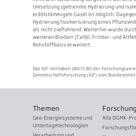
Umsetzung (getrennte Hydrierung und Isom
erdölstämmigem Gasöl ist möglich. Dagegen
Hydrierung/Isomerisierung eines Pflanzenöl
als nicht zielführend. Weiterhin wurde dur
weiteren Bioölen (Tallöl, Frittier- und Altfe
Rohstoffbasis erweitert.
Das IGF-Vorhaben 18671 BG der Forschungsverei
Gemeinschaftsforschung (IGF) vom Bundesminist
Themen
Forschun
Geo-Energiesysteme und
Alle DGMK-Pr
Untertage­technologien
Forschungsfö
Verarbeitung und