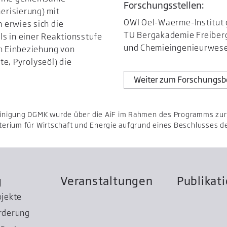
Forschungsstellen:
erisierung) mit
OWI Oel-Waerme-Institut
 erwies sich die
TU Bergakademie Freiberg,
s in einer Reaktionsstufe
und Chemieingenieurwes
ch Einbeziehung von
tte, Pyrolyseöl) die
Weiter zum Forschungsb
nigung DGMK wurde über die AiF im Rahmen des Programms zur F
erium für Wirtschaft und Energie aufgrund eines Beschlusses d
g
Veranstaltungen
Publikat
ojekte
rderung