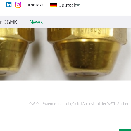
Kontakt
Deutsch
r DGMK
News
OWI Oel-Waerme-Institut gGmbH An-Institut der RWTH Aachen