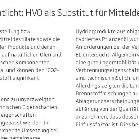
tlicht: HVO als Substitut für Mittel
stellung bzw.
Hydrierprodukte aus obig
tteldestillate sowie die
hydriertes Pflanzenöl wur
er Produkte und deren
Anforderungen bei der V
 auf natürlichen Ölen und
EL untersucht. Allgemein
nischen Komponenten
eine gute Lagerstabilität
al und können den "CO2-
Verbrennungseigenschafte
toff signifikant
sind technisch möglich, u
Allerdings zeigten die L
Brennstoffmischungen aus
egend zu unverzweigten
Ablagerungserscheinungen
hnischen Eigenschaften.
abhängig von der Qualität
eeigenschaften
anzunehmen, dass dessen 
 angepasst werden. Im
Einflussfaktor ist. Dies b
reichende Umsetzung bei
 eine gemeinsame