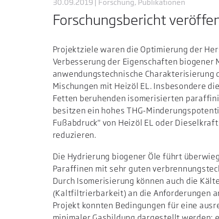
30.09.2019 | Forschung, Publikationen
Forschungsbericht veröffen
Projektziele waren die Optimierung der Her
Verbesserung der Eigenschaften biogener Mi
anwendungstechnische Charakterisierung d
Mischungen mit Heizöl EL. Insbesondere die
Fetten beruhenden isomerisierten paraffi
besitzen ein hohes THG-Minderungspotenti
Fußabdruck" von Heizöl EL oder Dieselkrafts
reduzieren.
Die Hydrierung biogener Öle führt überwi
Paraffinen mit sehr guten verbrennungstec
Durch Isomerisierung können auch die Kält
(Kaltfiltrierbarkeit) an die Anforderungen
Projekt konnten Bedingungen für eine aus
minimaler Gasbildung dargestellt werden;