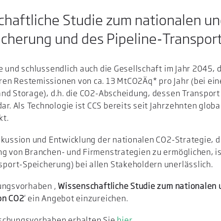
haftliche Studie zum nationalen un
icherung und des Pipeline-Transport
 und schlussendlich auch die Gesellschaft im Jahr 2045, d
en Restemissionen von ca. 13 MtCO2Äq* pro Jahr (bei ei
nd Storage), d.h. die CO2-Abscheidung, dessen Transport 
 Als Technologie ist CCS bereits seit Jahrzehnten global
kt.
skussion und Entwicklung der nationalen CO2-Strategie, d
g von Branchen- und Firmenstrategien zu ermöglichen, is
ort-Speicherung) bei allen Stakeholdern unerlässlich.
hungsvorhaben ‚
Wissenschaftliche Studie zum nationalen 
on CO2
‘ ein Angebot einzureichen.
rschungsvorhaben erhalten Sie
hier
.