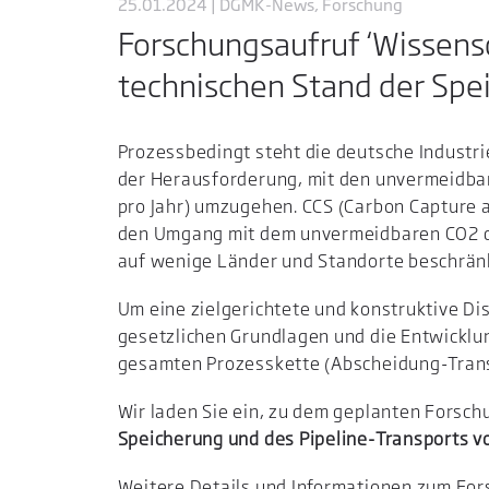
25.01.2024 | DGMK-News, Forschung
Forschungsaufruf ‘Wissensc
technischen Stand der Spe
Prozessbedingt steht die deutsche Industrie
der Herausforderung, mit den unvermeidbar
pro Jahr) umzugehen. CCS (Carbon Capture a
den Umgang mit dem unvermeidbaren CO2 dar.
auf wenige Länder und Standorte beschrän
Um eine zielgerichtete und konstruktive Di
gesetzlichen Grundlagen und die Entwicklun
gesamten Prozesskette (Abscheidung-Transp
Wir laden Sie ein, zu dem geplanten Forsc
Speicherung und des Pipeline-Transports v
Weitere Details und Informationen zum Fo