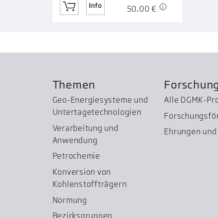
50,00 €
Themen
Forschun
Geo-Energiesysteme und
Alle DGMK-Pr
Untertage­technologien
Forschungsfö
Verarbeitung und
Ehrungen und 
Anwendung
Petrochemie
Konversion von
Kohlenstoffträgern
Normung
Bezirksgruppen