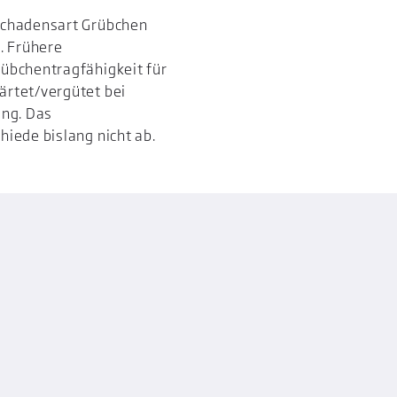
Schadensart Grübchen
. Frühere
übchentragfähigkeit für
ärtet/vergütet bei
ung. Das
iede bislang nicht ab.