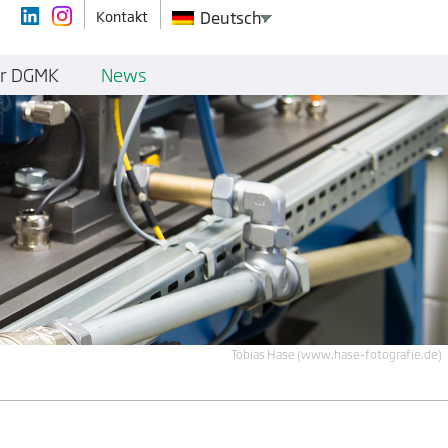
Kontakt
Deutsch
r DGMK
News
Tobias Hase (www.hase-fotografie.de)