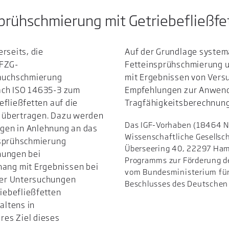
prühschmierung mit Getriebefließfet
rseits, die
Auf der Grundlage system
 FZG-
Fetteinsprühschmierung
auchschmierung
mit Ergebnissen von Ver
ach ISO 14635-3 zum
Empfehlungen zur Anwend
efließfetten auf die
Tragfähigkeitsberechnun
 übertragen. Dazu werden
Das IGF-Vorhaben (18464 N
gen in Anlehnung an das
Wissenschaftliche Gesellscha
nsprühschmierung
Überseering 40, 22297 Ham
hungen bei
Programms zur Förderung de
ang mit Ergebnissen bei
vom Bundesministerium für
der Untersuchungen
Beschlusses des Deutschen
iebefließfetten
altens in
res Ziel dieses