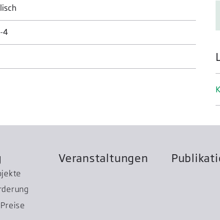
lisch
-4
K
g
Veranstaltungen
Publikat
ojekte
rderung
Preise