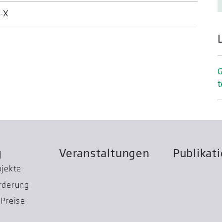
-X
G
t
g
Veranstaltungen
Publikat
ojekte
rderung
Preise