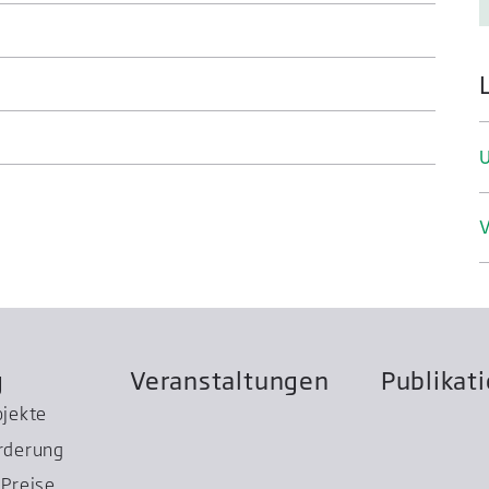
V
g
Veranstaltungen
Publikat
ojekte
rderung
Preise