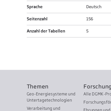
Sprache
Deutsch
Seitenzahl
156
Anzahl der Tabellen
5
Themen
Forschun
Geo-Energiesysteme und
Alle DGMK-Pr
Untertage­technologien
Forschungsfö
Verarbeitung und
Ehrungen und 