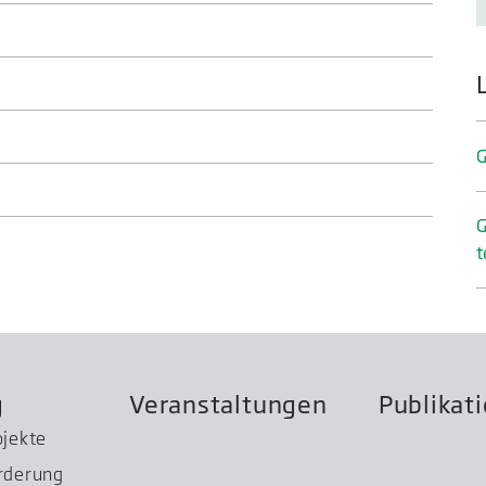
G
G
t
g
Veranstaltungen
Publikat
ojekte
rderung