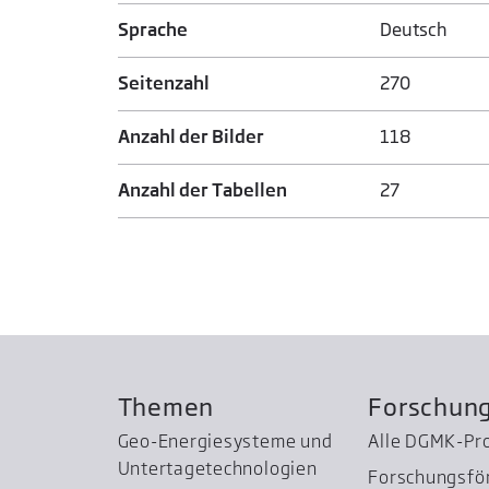
Sprache
Deutsch
Seitenzahl
270
Anzahl der Bilder
118
Anzahl der Tabellen
27
Themen
Forschun
Geo-Energiesysteme und
Alle DGMK-Pr
Untertage­technologien
Forschungsfö