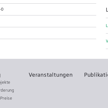
-0
L
V
g
Veranstaltungen
Publikat
ojekte
rderung
Preise