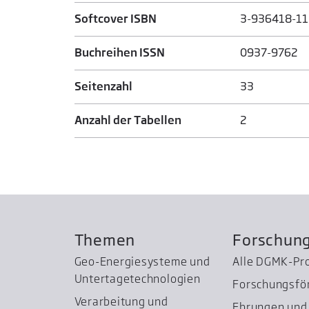
Softcover ISBN
3-936418-11
Buchreihen ISSN
0937-9762
Seitenzahl
33
Anzahl der Tabellen
2
Themen
Forschun
Geo-Energiesysteme und
Alle DGMK-Pr
Untertage­technologien
Forschungsfö
Verarbeitung und
Ehrungen und 