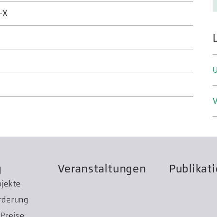
-X
V
g
Veranstaltungen
Publikat
ojekte
rderung
Preise