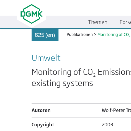
Themen
Fors
625 (en)
Publikationen
>
Monitoring of CO₂
Umwelt
Monitoring of CO₂ Emissions
existing systems
Autoren
Wolf-Peter T
Copyright
2003