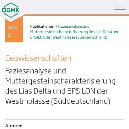
Publikationen
>
Faziesanalyse und
406-
Muttergesteinscharakterisierung des Lias Delta und
2
EPSILON der Westmolasse (Süddeutschland)
Geo­wissenschaften
Faziesanalyse und
Muttergesteinscharakterisierung
des Lias Delta und EPSILON der
Westmolasse (Süddeutschland)
Autoren