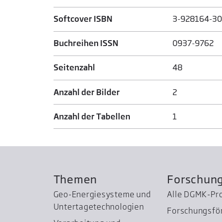
Softcover ISBN
3-928164-30
Buchreihen ISSN
0937-9762
Seitenzahl
48
Anzahl der Bilder
2
Anzahl der Tabellen
1
Themen
Forschun
Geo-Energiesysteme und
Alle DGMK-Pr
Untertage­technologien
Forschungsfö