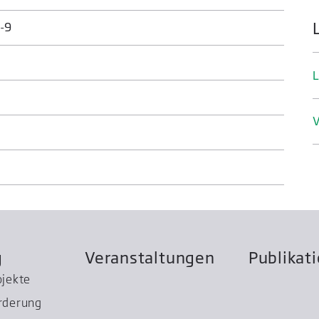
-9
L
V
g
Veranstaltungen
Publikat
ojekte
rderung