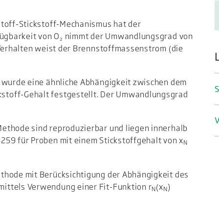
stoff-Stickstoff-Mechanismus hat der
rfügbarkeit von O₂ nimmt der Umwandlungsgrad von
 Verhalten weist der Brennstoffmassenstrom (die
n wurde eine ähnliche Abhängigkeit zwischen dem
S
stoff-Gehalt festgestellt. Der Umwandlungsgrad
V
ethode sind reproduzierbar und liegen innerhalb
259 für Proben mit einem Stickstoffgehalt von x
N
thode mit Berücksichtigung der Abhängigkeit des
ittels Verwendung einer Fit-Funktion r
(x
)
N
N