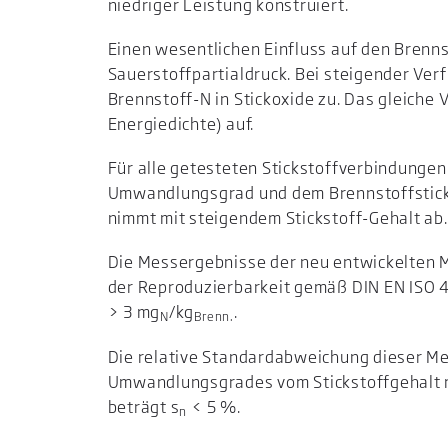
niedriger Leistung konstruiert.
Einen wesentlichen Einfluss auf den Brenn
Sauerstoffpartialdruck. Bei steigender Ve
Brennstoff-N in Stickoxide zu. Das gleiche
Energiedichte) auf.
Für alle getesteten Stickstoffverbindunge
Umwandlungsgrad und dem Brennstoffstick
nimmt mit steigendem Stickstoff-Gehalt ab.
Die Messergebnisse der neu entwickelten M
der Reproduzierbarkeit gemäß DIN EN ISO 4
> 3 mg
/kg
.
N
Brenn.
Die relative Standardabweichung dieser Me
Umwandlungsgrades vom Stickstoffgehalt m
beträgt s
< 5 %.
n