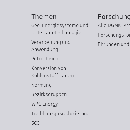
Themen
Forschun
Geo-Energiesysteme und
Alle DGMK-Pr
Untertage­technologien
Forschungsfö
Verarbeitung und
Ehrungen und 
Anwendung
Petrochemie
Konversion von
Kohlenstoffträgern
Normung
Bezirksgruppen
WPC Energy
Treibhausgas­reduzierung
SCC