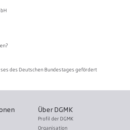
mbH
ken?
usses des Deutschen Bundestages gefördert
ionen
Über DGMK
Profil der DGMK
Organisation