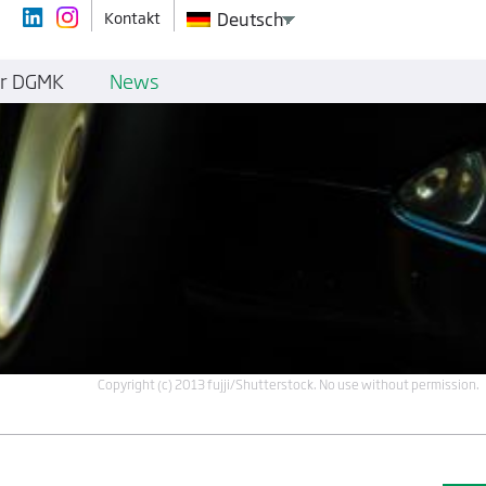
Kontakt
Deutsch
r DGMK
News
Copyright (c) 2013 fujji/Shutterstock. No use without permission.