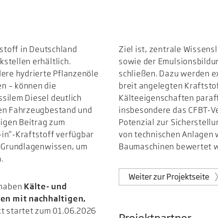
tstoff in Deutschland
Ziel ist, zentrale Wissens
stellen erhältlich.
sowie der Emulsionsbildun
dere hydrierte Pflanzenöle
schließen. Dazu werden e
n – können die
breit angelegten Kraftsto
silem Diesel deutlich
Kälteeigenschaften paraff
den Fahrzeugbestand und
insbesondere das CFBT-Ve
igen Beitrag zum
Potenzial zur Sicherstell
in“-Kraftstoff verfügbar
von technischen Anlagen 
em Grundlagenwissen, um
Baumaschinen bewertet 
.
Weiter zur Projektseite
rhaben
Kälte- und
en mit nachhaltigen,
kt startet zum 01.06.2026
Projektpartner