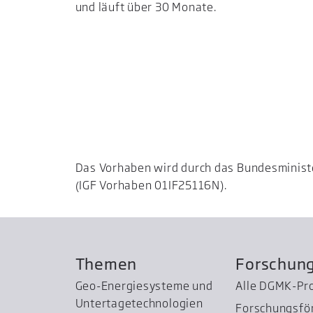
und läuft über 30 Monate.
Das Vorhaben wird durch das Bundesminist
(IGF Vorhaben 01IF25116N).
Themen
Forschun
Geo-Energiesysteme und
Alle DGMK-Pr
Untertage­technologien
Forschungsfö