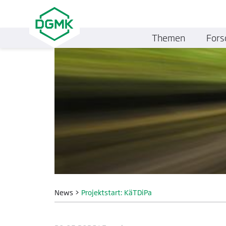
Themen
Fors
News
>
Projektstart: KäTDiPa