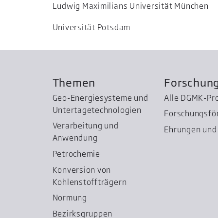
Ludwig Maximilians Universität München
Universität Potsdam
Themen
Forschun
Geo-Energiesysteme und
Alle DGMK-Pr
Untertage­technologien
Forschungsfö
Verarbeitung und
Ehrungen und 
Anwendung
Petrochemie
Konversion von
Kohlenstoffträgern
Normung
Bezirksgruppen