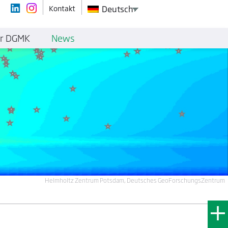
Kontakt
Deutsch
r DGMK
News
Helmholtz Zentrum Potsdam, Deutsches GeoForschungsZentrum