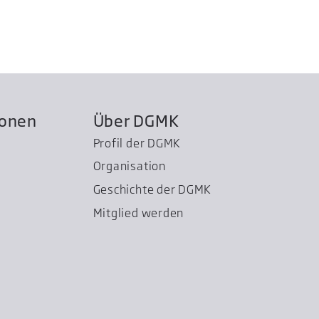
ionen
Über DGMK
Profil der DGMK
Organisation
Geschichte der DGMK
Mitglied werden