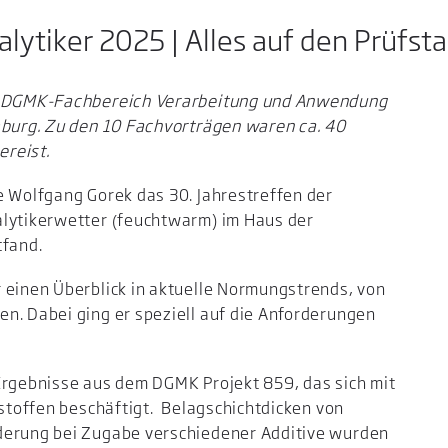
lytiker 2025 | Alles auf den Prüfst
er DGMK-Fachbereich Verarbeitung und Anwendung
mburg. Zu den 10 Fachvorträgen waren ca. 40
reist.
e Wolfgang Gorek das 30. Jahrestreffen der
alytikerwetter (feuchtwarm) im Haus der
tfand.
 einen Überblick in aktuelle Normungstrends, von
n. Dabei ging er speziell auf die Anforderungen
Ergebnisse aus dem DGMK Projekt 859, das sich mit
tstoffen beschäftigt. Belagschichtdicken von
derung bei Zugabe verschiedener Additive wurden