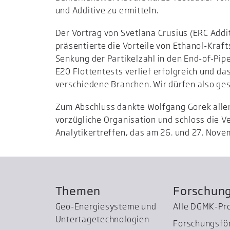
und Additive zu ermitteln.
Der Vortrag von Svetlana Crusius (ERC Add
präsentierte die Vorteile von Ethanol-Kraft
Senkung der Partikelzahl in den End-of-Pip
E20 Flottentests verlief erfolgreich und da
verschiedene Branchen. Wir dürfen also gesp
Zum Abschluss dankte Wolfgang Gorek alle
vorzügliche Organisation und schloss die V
Analytikertreffen, das am 26. und 27. Nove
Themen
Forschun
Geo-Energiesysteme und
Alle DGMK-Pr
Untertage­technologien
Forschungsfö