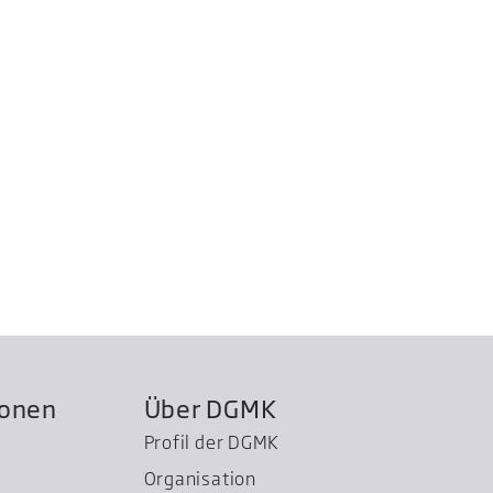
ionen
Über DGMK
Profil der DGMK
Organisation