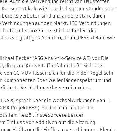
ere. Auch die Verwendung reicht von Baustoffen
zu Konsumartikeln wie Haushaltsgegenständen oder
bereits verboten sind und andere stark durch
 Verbindungen auf den Markt. 130 Verbindungen
Vorläufersubstanzen. Letztlich erfordert der
ers sorgfältiges Arbeiten, denn „PFAS kleben wie
Michael Becker (ASG Analytik-Service AG) vor. Die
cling von Kunststoffabfällen ließe sich über
fe von GC-VUV lassen sich für die in der Regel sehr
igen Komponenten über Wellenlängenspektrum und
definierte Verbindungsklassen einordnen.
r Fuels) sprach über die Wechselwirkungen von E-
GMK Projekt 839). Sie berichtete über die
ossilem Heizöl, insbesondere bei den
m Einfluss von Additiven auf die Alterung.
 max. 300h, um die Einflüsse verschiedener Blends