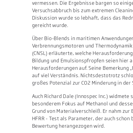
vermessen. Die Ergebnisse bargen so einig
Versuchsabbruch bis zum extremen Cleaning
Diskussion wurde so lebhaft, dass das Red
gereicht wurde.
Über Bio-Blends in maritimen Anwendungen
Verbrennungsmotoren und Thermodynamik Ro
(CNSL) erläuterte, welche Herausforderung
Bildung und Emulsionspfropfen seien hier a
Herausforderungen auf. Seine Bemerkung „Bi
auf viel Verständnis. Nichtsdestotrotz schl
großes Potenzial zur CO2 Minderung in der 
Auch Richard Dale (Innospec Inc.) widmete s
besonderem Fokus auf Methanol und dessen
Grund von Materialverschleiß. Er nahm zur
HFRR - Test als Parameter, der auch schon b
Bewertung herangezogen wird.