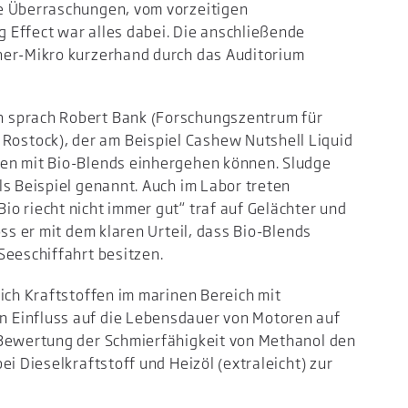
e Überraschungen, vom vorzeitigen
 Effect war alles dabei. Die anschließende
ner-Mikro kurzerhand durch das Auditorium
 sprach Robert Bank (Forschungszentrum für
stock), der am Beispiel Cashew Nutshell Liquid
en mit Bio-Blends einhergehen können. Sludge
ls Beispiel genannt. Auch im Labor treten
o riecht nicht immer gut“ traf auf Gelächter und
oss er mit dem klaren Urteil, dass Bio-Blends
Seeschiffahrt besitzen.
ich Kraftstoffen im marinen Bereich mit
 Einfluss auf die Lebensdauer von Motoren auf
 Bewertung der Schmierfähigkeit von Methanol den
ei Dieselkraftstoff und Heizöl (extraleicht) zur