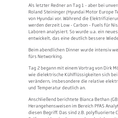
Als letzter Redner an Tag 1 - aber bei unv
Roland Steininger (Hyundai Motor Europe T
von Hyundai vor. Während die Elektrifizier
werden derzeit Low - Carbon - Fuels für N
Laboren analysiert. So wurde u.a. ein neu
entwickelt, das eine deutlich bessere Wieder
Beim abendlichen Dinner wurde intensiv wei
fürs Networking.
Tag 2 begann mit einem Vortrag von Dirk Mö
wie dielektrische Kühlflüssigkeiten sich b
verändern, insbesondere die relative elekt
und Temperatur deutlich an.
Anschließend berichtete Bianca Bethan (G
Herangehensweisen im Bereich PFAS Analyti
diesen Begriff. Das sind z.B. polyfluoriert