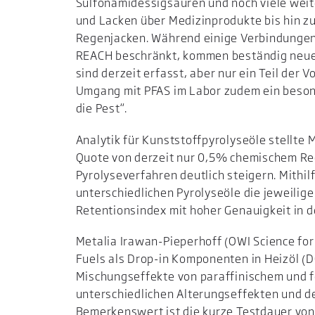
Sulfonamidessigsäuren und noch viele weit
und Lacken über Medizinprodukte bis hin 
Regenjacken. Während einige Verbindungen 
REACH beschränkt, kommen beständig neue
sind derzeit erfasst, aber nur ein Teil der 
Umgang mit PFAS im Labor zudem ein besond
die Pest“.
Analytik für Kunststoffpyrolyseöle stellte 
Quote von derzeit nur 0,5% chemischem Recy
Pyrolyseverfahren deutlich steigern. Mithil
unterschiedlichen Pyrolyseöle die jeweil
Retentionsindex mit hoher Genauigkeit in 
Metalia Irawan-Pieperhoff (OWI Science fo
Fuels als Drop-in Komponenten in Heizöl (D
Mischungseffekte von paraffinischem und f
unterschiedlichen Alterungseffekten und de
Bemerkenswert ist die kurze Testdauer von