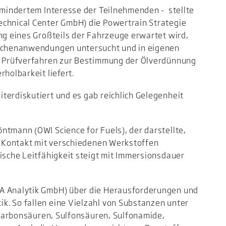
ermindertem Interesse der Teilnehmenden - stellte
echnical Center GmbH) die Powertrain Strategie
ung eines Großteils der Fahrzeuge erwartet wird,
ischenanwendungen untersucht und in eigenen
es Prüfverfahren zur Bestimmung der Ölverdünnung
holbarkeit liefert.
terdiskutiert und es gab reichlich Gelegenheit
ntmann (OWI Science for Fuels), der darstellte,
ei Kontakt mit verschiedenen Werkstoffen
rische Leitfähigkeit steigt mit Immersionsdauer
BA Analytik GmbH) über die Herausforderungen und
k. So fallen eine Vielzahl von Substanzen unter
e Carbonsäuren, Sulfonsäuren, Sulfonamide,