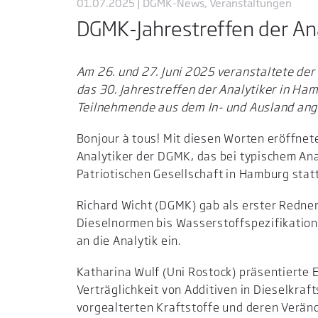
01.07.2025 | DGMK-News, Veranstaltungen
DGMK-Jahrestreffen der Ana
Am 26. und 27. Juni 2025 veranstaltete d
das 30. Jahrestreffen der Analytiker in Ha
Teilnehmende aus dem In- und Ausland ange
Bonjour à tous! Mit diesen Worten eröffnet
Analytiker der DGMK, das bei typischem An
Patriotischen Gesellschaft in Hamburg stat
Richard Wicht (DGMK) gab als erster Redner
Dieselnormen bis Wasserstoffspezifikatione
an die Analytik ein.
Katharina Wulf (Uni Rostock) präsentierte 
Verträglichkeit von Additiven in Dieselkraf
vorgealterten Kraftstoffe und deren Verän