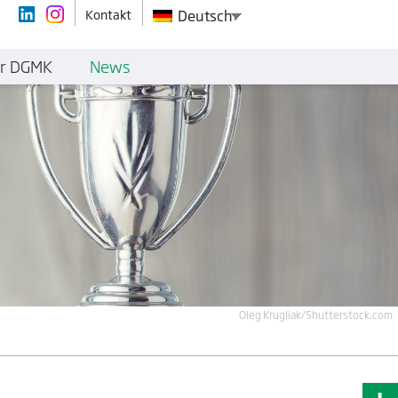
Kontakt
Deutsch
r DGMK
News
Oleg Krugliak/Shutterstock.com