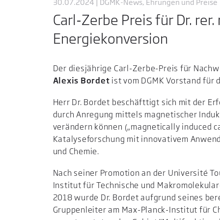
30.07.2024 | DGMK-News, Ehrungen und Preise
Carl-Zerbe Preis für Dr. re
Energiekonversion
Der diesjährige Carl-Zerbe-Preis für Nachw
Alexis Bordet
ist vom DGMK Vorstand für d
Herr Dr. Bordet beschäfttigt sich mit der E
durch Anregung mittels magnetischer Indukti
verändern können („magnetically induced ca
Katalyseforschung mit innovativem Anwendu
und Chemie.
Nach seiner Promotion an der Université To
Institut für Technische und Makromolekula
2018 wurde Dr. Bordet aufgrund seines ber
Gruppenleiter am Max-Planck-Institut für 