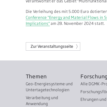
verantwortet er das Gebiet "Multifunktiona
Die Verleihung des mit 5.000 Euro dotierte
Conference "Energy and Material Flows in S
Implications"
am 28. November 2024 statt.
Zur Veranstaltungsseite
Themen
Forschun
Geo-Energiesysteme und
Alle DGMK-Pr
Untertage­technologien
Forschungsfö
Verarbeitung und
Ehrungen und 
Anwendung