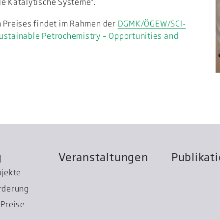
le Katalytische Systeme".
n Preises findet im Rahmen der
DGMK/ÖGEW/SCI-
ustainable Petrochemistry – Opportunities and
g
Veranstaltungen
Publikat
ojekte
rderung
Preise