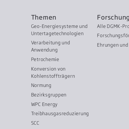
Themen
Forschun
Geo-Energiesysteme und
Alle DGMK-Pr
Untertage­technologien
Forschungsfö
Verarbeitung und
Ehrungen und 
Anwendung
Petrochemie
Konversion von
Kohlenstoffträgern
Normung
Bezirksgruppen
WPC Energy
Treibhausgas­reduzierung
SCC