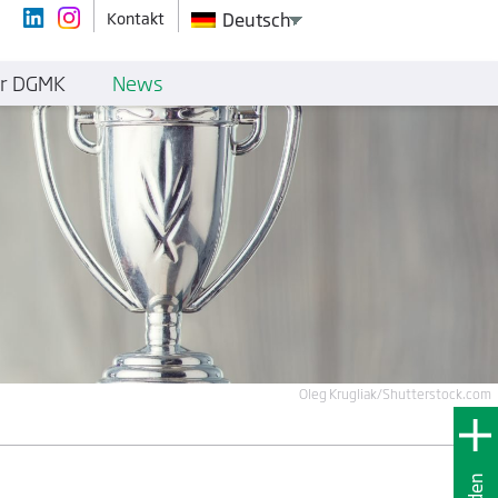
Kontakt
Deutsch
r DGMK
News
Oleg Krugliak/Shutterstock.com