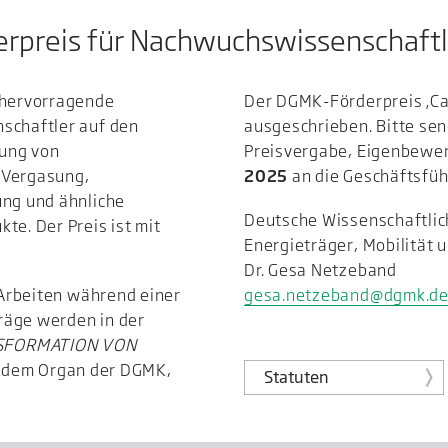
preis für Nachwuchswissenschaftler
r hervorragende
Der DGMK-Förderpreis ‚Car
nschaftler auf den
ausgeschrieben. Bitte sen
dung von
Preisvergabe, Eigenbewer
(Vergasung,
2025
an die Geschäftsfü
ung und ähnliche
Deutsche Wissenschaftlich
te. Der Preis ist mit
Energieträger, Mobilität u
Dr. Gesa Netzeband
e Arbeiten während einer
gesa.netzeband@dgmk.d
räge werden in der
SFORMATION VON
, dem Organ der DGMK,
Statuten