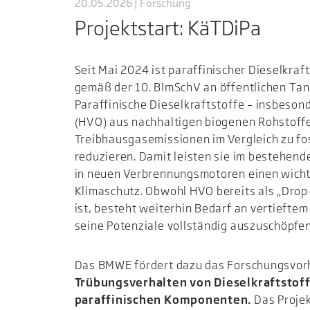
20.05.2026 | Forschung
Projektstart: KäTDiPa
Seit Mai 2024 ist paraffinischer Dieselkraf
gemäß der 10. BImSchV an öffentlichen Tank
Paraffinische Dieselkraftstoffe – insbeson
(HVO) aus nachhaltigen biogenen Rohstoffe
Treibhausgasemissionen im Vergleich zu fos
reduzieren. Damit leisten sie im bestehen
in neuen Verbrennungsmotoren einen wicht
Klimaschutz. Obwohl HVO bereits als „Drop-
ist, besteht weiterhin Bedarf an vertieft
seine Potenziale vollständig auszuschöpfen
Das BMWE fördert dazu das Forschungsvo
Trübungsverhalten von Dieselkraftstoff
paraffinischen Komponenten.
Das Proje