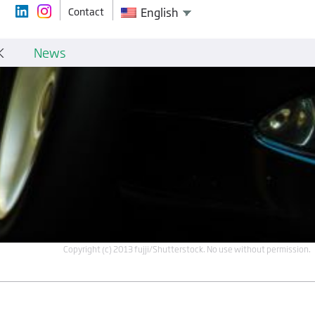
Contact
English
K
News
Copyright (c) 2013 fujji/Shutterstock. No use without permission.