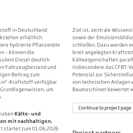
tstoff in Deutschland
Ziel ist, zentrale Wissens
stellen erhältlich.
sowie der Emulsionsbildun
dere hydrierte Pflanzenöle
schließen. Dazu werden e
n – können die
breit angelegten Kraftsto
silem Diesel deutlich
Kälteeigenschaften paraff
den Fahrzeugbestand und
insbesondere das CFBT-Ve
igen Beitrag zum
Potenzial zur Sicherstell
in“-Kraftstoff verfügbar
von technischen Anlagen 
em Grundlagenwissen, um
Baumaschinen bewertet 
.
Continue to project page
rhaben
Kälte- und
en mit nachhaltigen,
kt startet zum 01.06.2026
Project partners