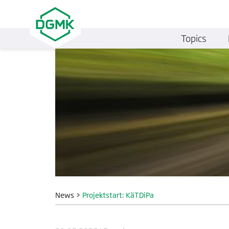
Topics
News
>
Projektstart: KäTDiPa