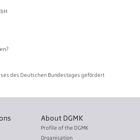
mbH
ken?
usses des Deutschen Bundestages gefördert
ions
About DGMK
Profile of the DGMK
Organisation