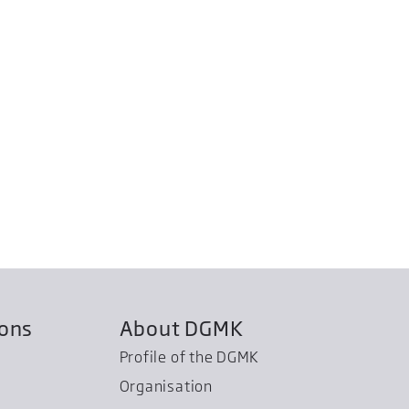
ions
About DGMK
Profile of the DGMK
Organisation