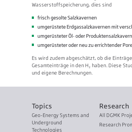
Wasserstoffspeicherung, dies sind
frisch gesolte Salzkavernen
umgerüstete Erdgassalzkavernen mit versc
umgerüsteter Öl- oder Produktensalzkaver
umgerüsteter oder neu zu errichtender Por
Es wird zudem abgeschätzt, ob die Einträge
Gesamteinträge in den H₂ haben. Diese Stud
und eigene Berechnungen.
Topics
Research
Geo-Energy Systems and
All DGMK Proj
Underground
Research Pro
Technologies