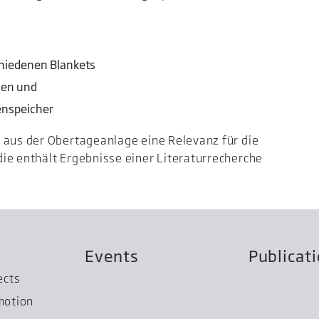
hiedenen Blankets
nen und
enspeicher
 aus der Obertageanlage eine Relevanz für die
ie enthält Ergebnisse einer Literaturrecherche
Events
Publicat
ects
motion