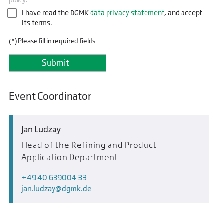
policy.
I have read the DGMK
data privacy statement
, and accept
its terms.
(*) Please fill in required fields
Event Coordinator
Jan Ludzay
Head of the Refining and Product
Application Department
+49 40 639004 33
jan.ludzay
dgmk.de